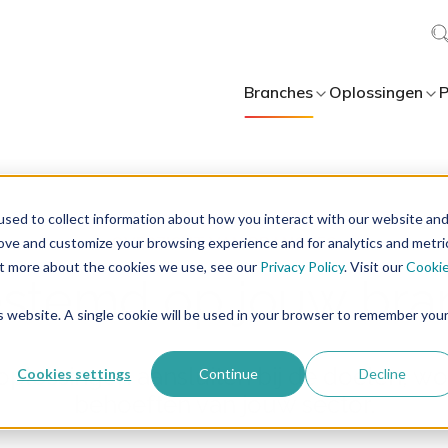
Branches
Oplossingen
P
sed to collect information about how you interact with our website an
rove and customize your browsing experience and for analytics and metri
out more about the cookies we use, see our
Privacy Policy
. Visit our
Cooki
estemd op jouw bra
is website. A single cookie will be used in your browser to remember you
plossingen aansluiten bij de doelen, wor
Cookies settings
Continue
Decline
behoeften van jouw sector.