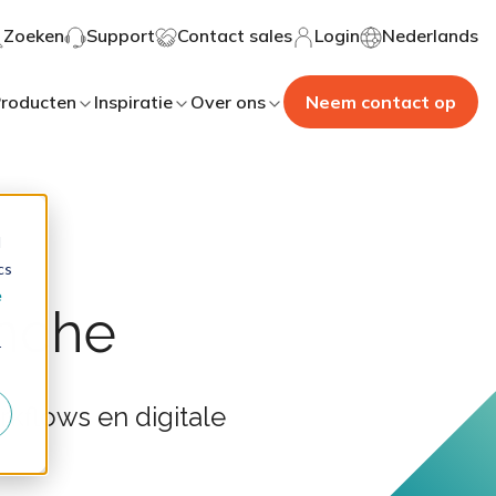
Zoeken
Support
Contact sales
Login
Nederlands
roducten
Inspiratie
Over ons
Neem contact op
d
cs
e
nche
r
kflows en digitale