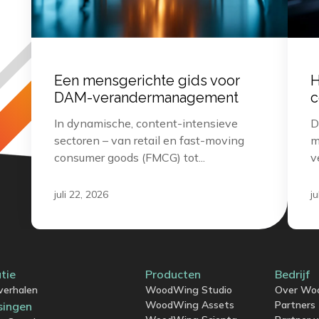
Een mensgerichte gids voor
H
DAM-verandermanagement
c
In dynamische, content-intensieve
D
sectoren – van retail en fast-moving
m
consumer goods (FMCG) tot...
v
juli 22, 2026
ju
atie
Producten
Bedrijf
verhalen
WoodWing Studio
Over Wo
WoodWing Assets
Partners
singen