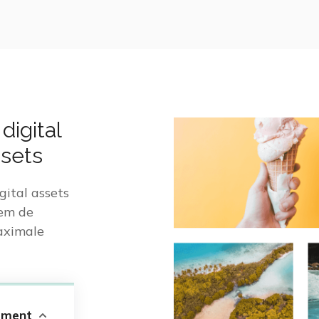
digital
sets
gital assets
eem de
maximale
ement