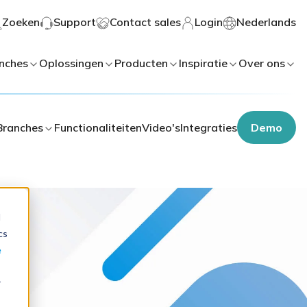
Zoeken
Support
Contact sales
Login
Nederlands
nches
Oplossingen
Producten
Inspiratie
Over ons
Branches
Functionaliteiten
Video's
Integraties
Demo
d
cs
e
r