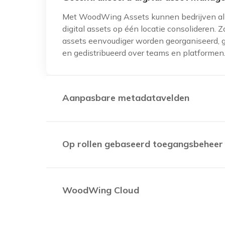
Met WoodWing Assets kunnen bedrijven al
digital assets op één locatie consolideren. 
assets eenvoudiger worden georganiseerd,
en gedistribueerd over teams en platformen
Aanpasbare metadatavelden
Dankzij WoodWing Assets kunnen bedrijv
metadatavelden aanpassen aan hun eigen s
behoeften waardoor digital assets efficiënt
Op rollen gebaseerd toegangsbeheer
worden gevonden en opgehaald.
WoodWing Assets biedt op rollen gebaseer
toegangsbeheer. Zo kunnen bedrijven bepa
bepaalde assets kan beheren en openen w
WoodWing Cloud
het risico op onbevoegde toegang tot en he
We weten dat in-house IT-teams overbelast
ongeluk verwijderen van assets wordt verkl
over onvoldoende middelen beschikken voo