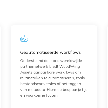
n
n of
es je
orgen:
iging.
Geautomatiseerde workflows
Ondersteund door ons wereldwijde
partnernetwerk biedt WoodWing
Assets aanpasbare workflows om
routinetaken te automatiseren, zoals
bestandsconversies of het taggen
van metadata. Hiermee bespaar je tijd
en voorkom je fouten.