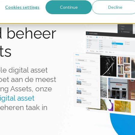
Cookies settings
Continue
Decline
d beheer
ts
e digital asset
oet aan de meest
ng Assets, onze
igital asset
eheren taak in