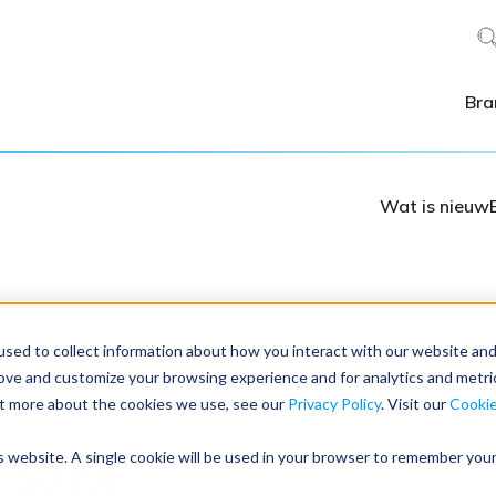
Bra
Wat is nieuw
sed to collect information about how you interact with our website an
rove and customize your browsing experience and for analytics and metri
out more about the cookies we use, see our
Privacy Policy
. Visit our
Cooki
RE
is website. A single cookie will be used in your browser to remember you
 DAM