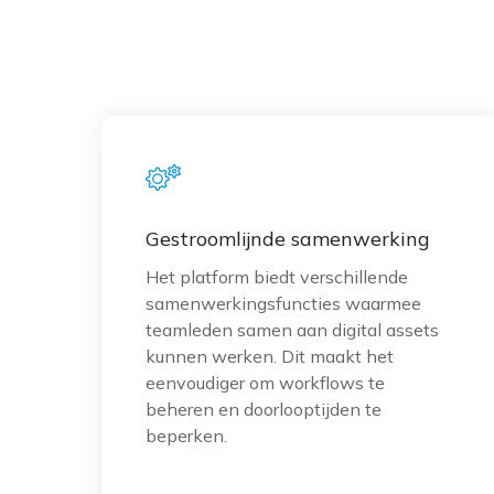
groeiende eisen. Dit betekent dat jouw
softwareprioriteiten misschien even moete
wachten.
In plaats van het op jouw kantoor installere
hosten van jouw WoodWing-oplossingen, ki
voor WoodWing Cloud. Laat ons voor alles z
van hosting tot systeemonderhoud en beveil
Lees verder
Gestroomlijnde samenwerking
Het platform biedt verschillende
samenwerkingsfuncties waarmee
teamleden samen aan digital assets
kunnen werken. Dit maakt het
eenvoudiger om workflows te
beheren en doorlooptijden te
beperken.