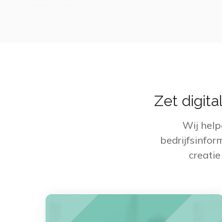
Zet digit
Wij help
bedrijfsinfor
creati