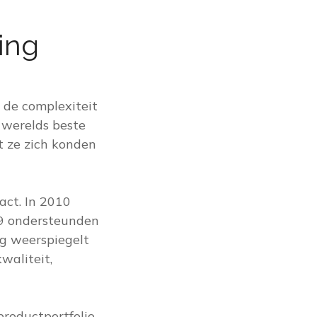
ing
 de complexiteit
 werelds beste
t ze zich konden
act. In 2010
19 ondersteunden
g weerspiegelt
waliteit,
productportfolio