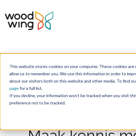
This website stores cookies on your computer. These cookies are u
Home
Over ons
allow us to remember you. We use this information in order to imp
about our visitors both on this website and other media. To find 
page
for a full list.
If you decline, your information won’t be tracked when you visit th
preference not to be tracked.
OVER WOODWING
Maak kennis m