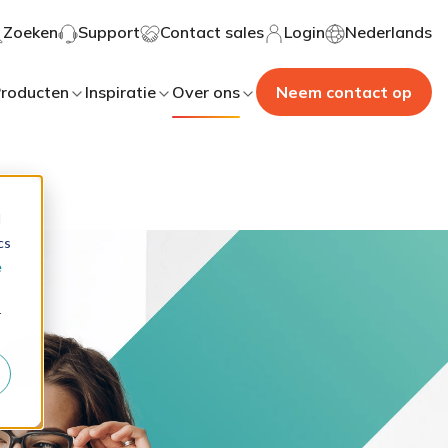
Zoeken
Support
Contact sales
Login
Nederlands
roducten
Inspiratie
Over ons
Neem contact op
d
cs
e
r