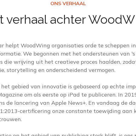
t verhaal achter WoodW
aar helpt WoodWing organisaties orde te scheppen in
formatie. We begonnen met het ondersteunen van 's
s die wrijving uit het creatieve proces haalden, zoda
gie, storytelling en onderscheidend vermogen.
 het gebied van innovatie is gebaseerd op echte imp
agazine om als eerste op iPad te publiceren. In 20
ens de lancering van Apple News+. En vandaag de da
1:2013-certificering onze constante toewijding aan k
rtrouwen.
ise op het gebied van publishing sterk blijft, is ons 