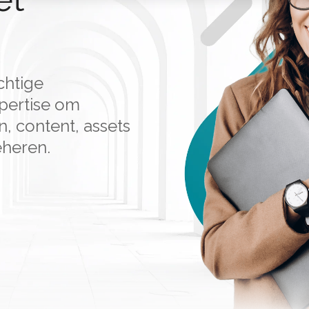
chtige
pertise om
, content, assets
eheren.