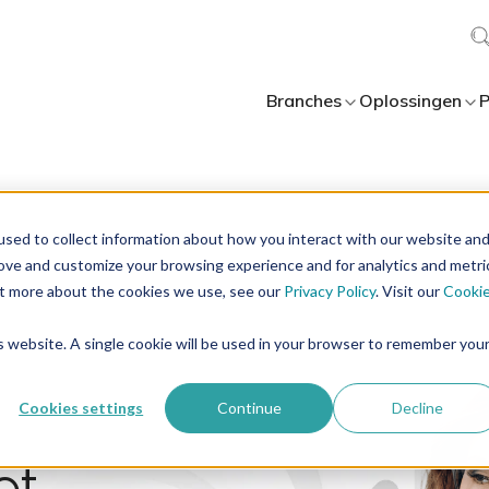
Branches
Oplossingen
P
sed to collect information about how you interact with our website an
rove and customize your browsing experience and for analytics and metri
out more about the cookies we use, see our
Privacy Policy
. Visit our
Cooki
is website. A single cookie will be used in your browser to remember you
Cookies settings
Continue
Decline
et