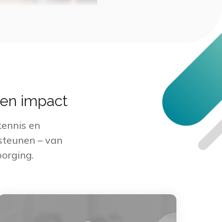
 en impact
kennis en
rsteunen – van
orging.