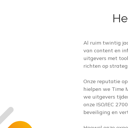
He
Al ruim twintig j
van content en in
uitgevers met tool
richten op strate
Onze reputatie op
hielpen we Time M
we uitgevers tijd
onze ISO/IEC 2700
beveiliging en ve
Hoewel onze expert