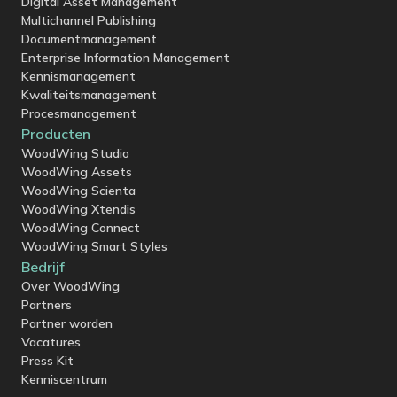
Digital Asset Management
Multichannel Publishing
Documentmanagement
Enterprise Information Management
Kennismanagement
Kwaliteitsmanagement
Procesmanagement
Producten
WoodWing Studio
WoodWing Assets
WoodWing Scienta
WoodWing Xtendis
WoodWing Connect
WoodWing Smart Styles
Bedrijf
Over WoodWing
Partners
Partner worden
Vacatures
Press Kit
Kenniscentrum