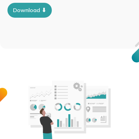
Download ⬇︎