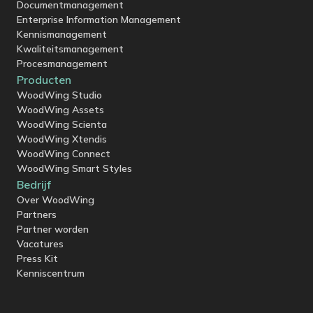
Documentmanagement
Enterprise Information Management
Kennismanagement
Kwaliteitsmanagement
Procesmanagement
Producten
WoodWing Studio
WoodWing Assets
WoodWing Scienta
WoodWing Xtendis
WoodWing Connect
WoodWing Smart Styles
Bedrijf
Over WoodWing
Partners
Partner worden
Vacatures
Press Kit
Kenniscentrum