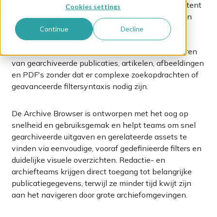
snelle en intuïtieve manier om gearchiveerde content
Cookies settings
op te zoeken en te verkennen die is opgeslagen in
WoodWing Assets. De integratie is gebaseerd op
Continue
Decline
officiële Assets-links en biedt een
gebruiksvriendelijke interface voor het doorbladeren
van gearchiveerde publicaties, artikelen, afbeeldingen
en PDF's zonder dat er complexe zoekopdrachten of
geavanceerde filtersyntaxis nodig zijn.
De Archive Browser is ontworpen met het oog op
snelheid en gebruiksgemak en helpt teams om snel
gearchiveerde uitgaven en gerelateerde assets te
vinden via eenvoudige, vooraf gedefinieerde filters en
duidelijke visuele overzichten. Redactie- en
archiefteams krijgen direct toegang tot belangrijke
publicatiegegevens, terwijl ze minder tijd kwijt zijn
aan het navigeren door grote archiefomgevingen.