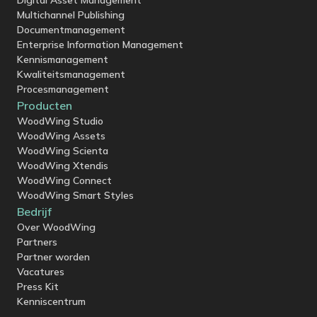
Multichannel Publishing
Documentmanagement
Enterprise Information Management
Kennismanagement
Kwaliteitsmanagement
Procesmanagement
Producten
WoodWing Studio
WoodWing Assets
WoodWing Scienta
WoodWing Xtendis
WoodWing Connect
WoodWing Smart Styles
Bedrijf
Over WoodWing
Partners
Partner worden
Vacatures
Press Kit
Kenniscentrum