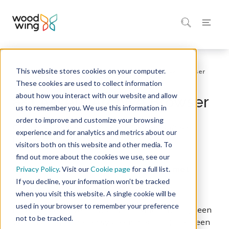
This website stores cookies on your computer.
Home
Integraties Marktplaats
These cookies are used to collect information
about how you interact with our website and allow
a&f Assets Archive Browser
us to remember you. We use this information in
order to improve and customize your browsing
Eenvoudig zoeken door
gearchiveerde digitale
experience and for analytics and metrics about our
bestanden.
visitors both on this website and other media. To
find out more about the cookies we use, see our
a&f Assets Archive Browser integratie met
Privacy Policy
. Visit our
Cookie page
for a full list.
WoodWing Assets.
If you decline, your information won’t be tracked
when you visit this website. A single cookie will be
used in your browser to remember your preference
De Assets Archive Browser van a&f (al lange tijd een
not to be tracked.
WoodWing-partner en systeemintegrator) biedt een