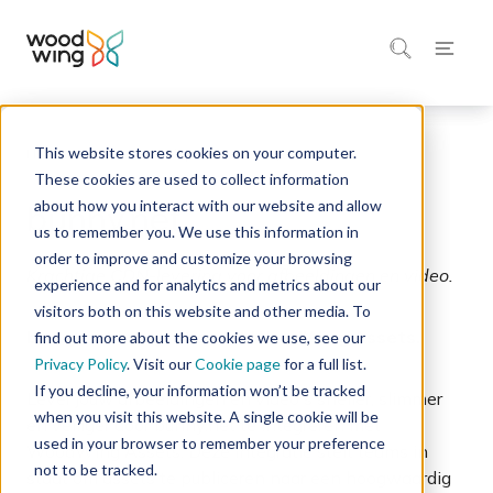
This website stores cookies on your computer.
Home
Integratie Marktplaats
These cookies are used to collect information
about how you interact with our website and allow
bunny.net
us to remember you. We use this information in
order to improve and customize your browsing
Krachtige CDN-levering voor afbeeldingen en video.
experience and for analytics and metrics about our
visitors both on this website and other media. To
bunny.net integratie met WoodWing Assets.
find out more about the cookies we use, see our
Privacy Policy
. Visit our
Cookie page
for a full list.
If you decline, your information won’t be tracked
Lever jouw afbeeldingen en video's sneller, slimmer
when you visit this website. A single cookie will be
en veiliger door bunny.net te integreren met
used in your browser to remember your preference
WoodWing Assets. Deze integratie stelt teams in
not to be tracked.
staat om assets te publiceren naar een hoogwaardig