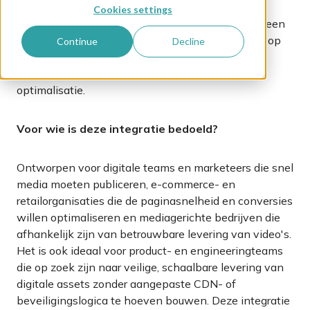
wereldwijd CDN met behulp van eenvoudige
Cookies settings
metadatavelden. Elk bestand wordt geleverd via een
veilige,
shareable link
die kan worden ingesloten op
Continue
Decline
elke website en in elk CMS of digitale applicatie,
zonder complexe configuratie of handmatige
optimalisatie.
Voor wie is deze integratie bedoeld?
Ontworpen voor digitale teams en marketeers die snel
media moeten publiceren, e-commerce- en
retailorganisaties die de paginasnelheid en conversies
willen optimaliseren en mediagerichte bedrijven die
afhankelijk zijn van betrouwbare levering van video's.
Het is ook ideaal voor product- en engineeringteams
die op zoek zijn naar veilige, schaalbare levering van
digitale assets zonder aangepaste CDN- of
beveiligingslogica te hoeven bouwen. Deze integratie