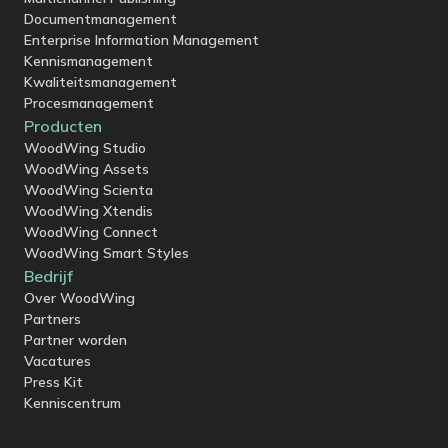
Documentmanagement
Enterprise Information Management
Kennismanagement
Kwaliteitsmanagement
Procesmanagement
Producten
WoodWing Studio
WoodWing Assets
WoodWing Scienta
WoodWing Xtendis
WoodWing Connect
WoodWing Smart Styles
Bedrijf
Over WoodWing
Partners
Partner worden
Vacatures
Press Kit
Kenniscentrum