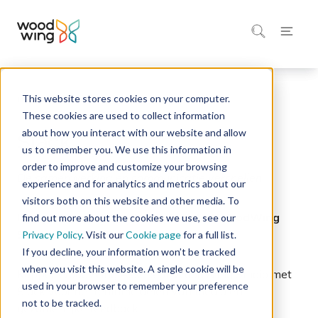
This website stores cookies on your computer.
Home
Integraties Marktplaats
These cookies are used to collect information
about how you interact with our website and allow
Slack
us to remember you. We use this information in
order to improve and customize your browsing
De samenwerking en communicatie versnellen.
experience and for analytics and metrics about our
visitors both on this website and other media. To
Integratie van WoodWing Assets / WoodWing
find out more about the cookies we use, see our
Studio met Slack.
Privacy Policy
. Visit our
Cookie page
for a full list.
If you decline, your information won’t be tracked
when you visit this website. A single cookie will be
Koppel WoodWing Assets of WoodWing Studio met
used in your browser to remember your preference
Slack voor het realtime delen van media en
not to be tracked.
gezamenlijke feedback.