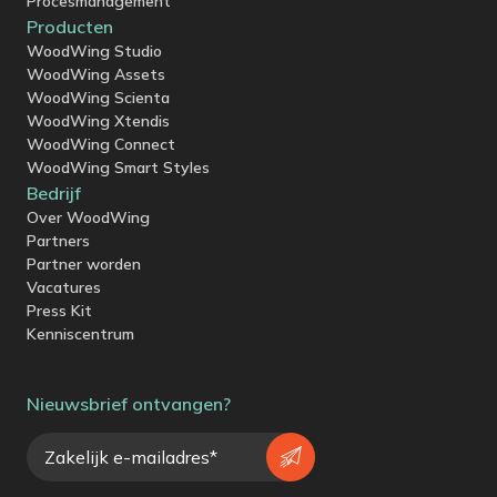
Procesmanagement
Producten
WoodWing Studio
WoodWing Assets
WoodWing Scienta
WoodWing Xtendis
WoodWing Connect
WoodWing Smart Styles
Bedrijf
Over WoodWing
Partners
Partner worden
Vacatures
Press Kit
Kenniscentrum
Nieuwsbrief ontvangen?