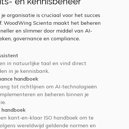
its- en kennisbeheer
 je organisatie is cruciaal voor het succes
ijf. WoodWing Scienta maakt het beheren
neller en slimmer door middel van AI-
eken, governance en compliance.
ssistent
en in natuurlijke taal en vind direct
en in je kennisbank.
nance handboek
gang tot richtlijnen om AI-technologieën
 implementeren en beheren binnen je
ie.
 handboek
een kant-en-klaar ISO handboek om te
olgens wereldwijd geldende normen en