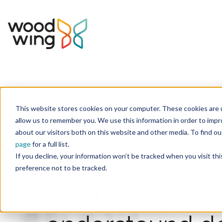
This website stores cookies on your computer. These cookies are u
Home
Oplossingen
allow us to remember you. We use this information in order to imp
about our visitors both on this website and other media. To find 
page
for a full list.
If you decline, your information won’t be tracked when you visit th
WOODWING
preference not to be tracked.
Operational ex