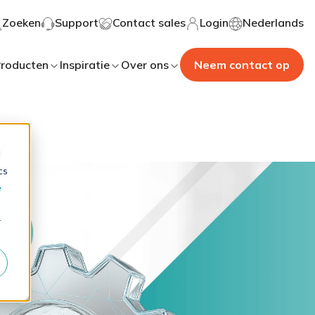
Zoeken
Support
Contact sales
Login
Nederlands
roducten
Inspiratie
Over ons
Neem contact op
d
cs
e
r