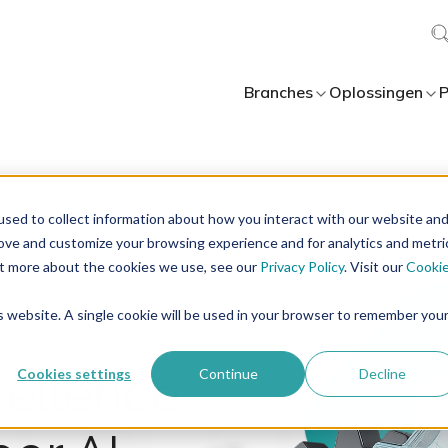
Branches
Oplossingen
P
sed to collect information about how you interact with our website an
rove and customize your browsing experience and for analytics and metri
out more about the cookies we use, see our
Privacy Policy
. Visit our
Cooki
is website. A single cookie will be used in your browser to remember you
Cookies settings
Continue
Decline
cellence