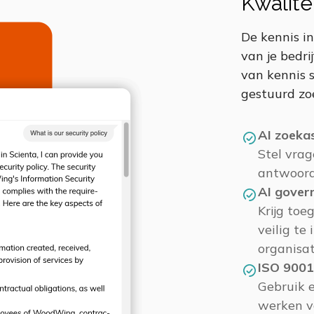
Kwalite
De kennis in
van je bedr
van kennis s
gestuurd zo
AI zoeka
Stel vrag
antwoord
AI gover
Krijg toe
veilig te
organisat
ISO 9001
Gebruik 
werken v