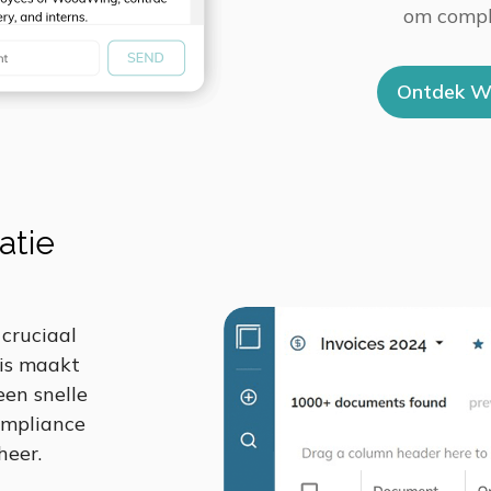
om compli
Ontdek W
atie
cruciaal
is maakt
een snelle
ompliance
eer.