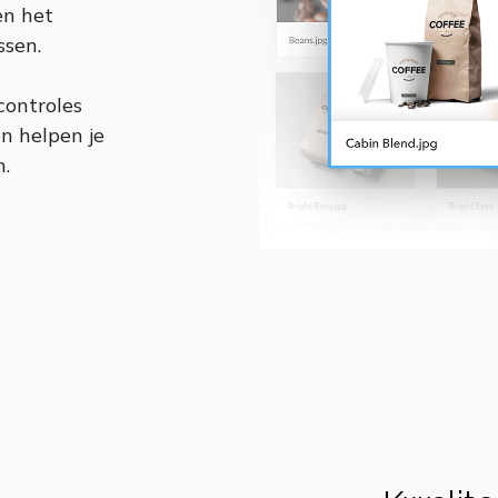
en het
ssen.
controles
n helpen je
.