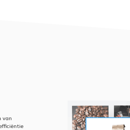
n van
fficiëntie