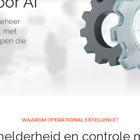
or AI
beheer
t met
rpen die
elderheid en controle 