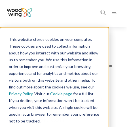
This website stores cookies on your computer.
Home
Over ons
These cookies are used to collect information
about how you interact with our website and allow
Persberichten en ander nieuws | WoodWing
us to remember you. We use this information in
order to improve and customize your browsing
experience and for analytics and metrics about our
visitors both on this website and other media. To
1 minuut leestijd
Nieuws
find out more about the cookies we use, see our
Privacy Policy
. Visit our
Cookie page
for a full list.
WoodWing kondigt ‘zero-
If you decline, your information won’t be tracked
click impact report’
when you visit this website. A single cookie will be
used in your browser to remember your preference
onderzoek aan
not to be tracked.