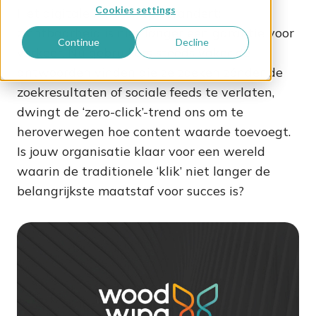
Cookies settings
Het digitale landschap verandert:
zichtbaarheid is niet langer een garantie voor
Continue
Decline
verkeer. Nu gebruikers steeds vaker de
antwoorden vinden die ze zoeken zónder de
zoekresultaten of sociale feeds te verlaten,
dwingt de ‘zero-click’-trend ons om te
heroverwegen hoe content waarde toevoegt.
Is jouw organisatie klaar voor een wereld
waarin de traditionele ‘klik’ niet langer de
belangrijkste maatstaf voor succes is?