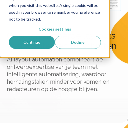
when you visit this website. A single cookie will be
used in your browser to remember your preference
not to be tracked.
AI LAYOUT AUTOMATION
Cookies settings
Geautomatiseerde lay-outs
Continue
Decline
voor kranten en tijdschriften
AI layout automation combineert de
ontwerpexpertise van je team met
intelligente automatisering, waardoor
herhalingstaken minder voor komen en
redacteuren op de hoogte blijven.