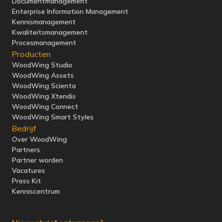
Documentmanagement
Enterprise Information Management
Kennismanagement
Kwaliteitsmanagement
Procesmanagement
Producten
WoodWing Studio
WoodWing Assets
WoodWing Scienta
WoodWing Xtendis
WoodWing Connect
WoodWing Smart Styles
Bedrijf
Over WoodWing
Partners
Partner worden
Vacatures
Press Kit
Kenniscentrum