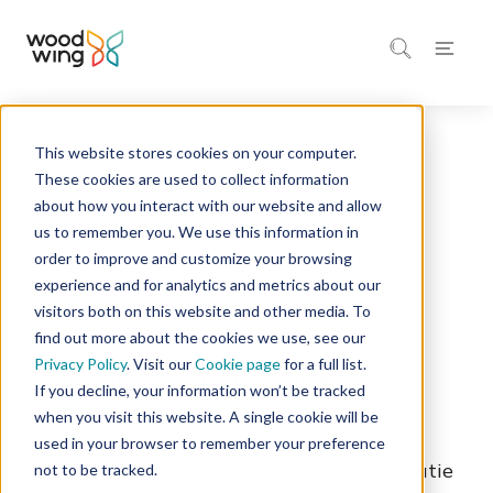
This website stores cookies on your computer.
Home
Inspiratie
Blog
These cookies are used to collect information
about how you interact with our website and allow
us to remember you. We use this information in
order to improve and customize your browsing
Content Orchestration
Kunstmatige intelligentie
experience and for analytics and metrics about our
Contentmanagement
visitors both on this website and other media. To
6 minuten leestijd
find out more about the cookies we use, see our
Privacy Policy
. Visit our
Cookie page
for a full list.
Wie bepaalt de toekomst
If you decline, your information won’t be tracked
van content: AI of jij?
when you visit this website. A single cookie will be
used in your browser to remember your preference
AI zet het hele vakgebied van contentcreatie
not to be tracked.