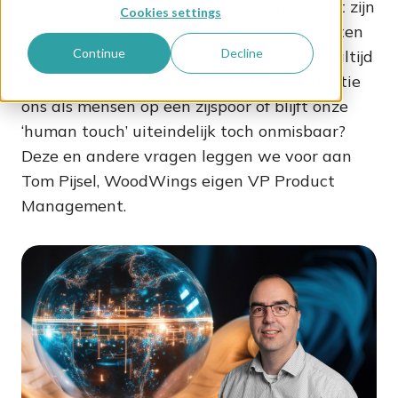
en -management op een hellend vlak. Wat zijn
Cookies settings
in dit domein ontwikkelingen om in de gaten
Continue
Decline
te houden? Kun je blijven werken zoals je altijd
hebt gewerkt? Zet kunstmatige intelligentie
ons als mensen op een zijspoor of blijft onze
‘human touch’ uiteindelijk toch onmisbaar?
Deze en andere vragen leggen we voor aan
Tom Pijsel, WoodWings eigen VP Product
Management.