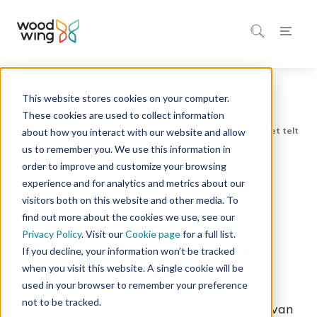
This website stores cookies on your computer.
Home
Inspiratie
Blog
These cookies are used to collect information
about how you interact with our website and allow
us to remember you. We use this information in
order to improve and customize your browsing
Tijdschriften uitgeven
Multichannel Publishing
experience and for analytics and metrics about our
12 minuten leestijd
visitors both on this website and other media. To
find out more about the cookies we use, see our
Multichannel publishing
Privacy Policy
. Visit our
Cookie page
for a full list.
uitgelegd – wat het is en
If you decline, your information won’t be tracked
when you visit this website. A single cookie will be
waarom het telt
used in your browser to remember your preference
not to be tracked.
Multichannel publishing is het publiceren van