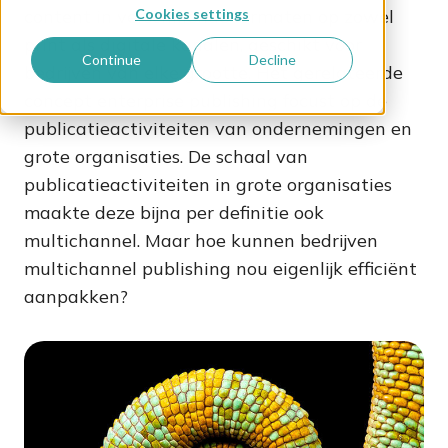
content in verschillende formaten op zowel
Cookies settings
print als digitale kanalen, geschikt voor
Continue
Decline
bedrijven van elke grootte. Het gerelateerde
concept enterprise publishing focust op de
publicatieactiviteiten van ondernemingen en
grote organisaties. De schaal van
publicatieactiviteiten in grote organisaties
maakte deze bijna per definitie ook
multichannel. Maar hoe kunnen bedrijven
multichannel publishing nou eigenlijk efficiënt
aanpakken?