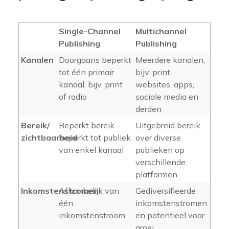
Single-Channel
Multichannel
Publishing
Publishing
Kanalen
Doorgaans beperkt
Meerdere kanalen,
tot één primair
bijv. print,
kanaal, bijv. print
websites, apps,
of radio
sociale media en
derden
Bereik/
Beperkt bereik –
Uitgebreid bereik
zichtbaarheid
beperkt tot publiek
over diverse
van enkel kanaal
publieken op
verschillende
platformen
Inkomstenstromen
Afhankelijk van
Gediversifieerde
één
inkomstenstromen
inkomstenstroom
en potentieel voor
groei