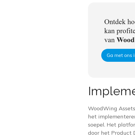
Impleme
WoodWing Assets b
het implementeren
soepel. Het platf
door het Product 