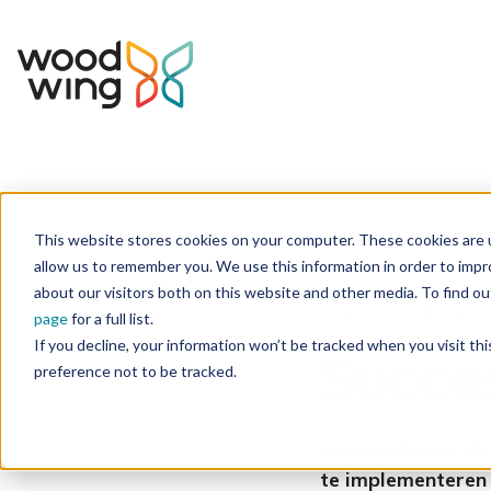
This website stores cookies on your computer. These cookies are u
Home
Inspiratie
Succesverhalen
allow us to remember you. We use this information in order to imp
about our visitors both on this website and other media. To find 
Digital Asset Manageme
page
for a full list.
If you decline, your information won’t be tracked when you visit th
Succes
preference not to be tracked.
Hoe Fetch erin sl
te implementeren 