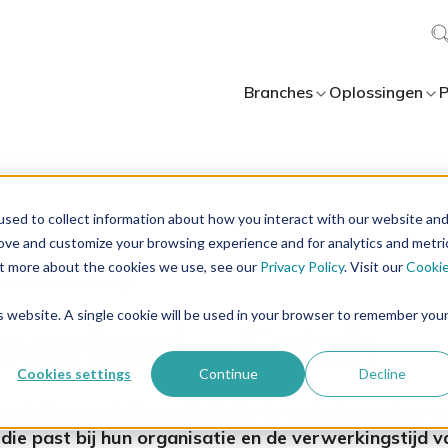
Branches
Oplossingen
P
sed to collect information about how you interact with our website an
rove and customize your browsing experience and for analytics and metri
out more about the cookies we use, see our
Privacy Policy
. Visit our
Cooki
4 Minuten leestijd
nt
is website. A single cookie will be used in your browser to remember you
verhaal – Fetch
Cookies settings
Continue
Decline
aagde hun workflow-efficiëntie te verbeteren door 
die past bij hun organisatie en de verwerkingstijd v