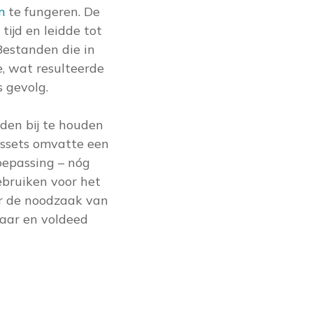
m
te fungeren. De
tijd en leidde tot
Bestanden die in
, wat resulteerde
 gevolg.
den bij te houden
assets omvatte een
oepassing – nóg
ebruiken voor het
or de noodzaak van
aar en voldeed