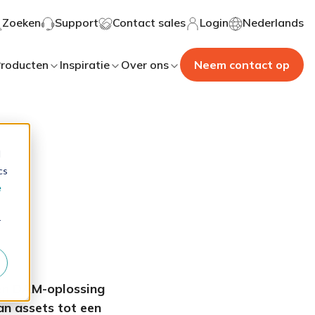
Zoeken
Support
Contact sales
Login
Nederlands
roducten
Inspiratie
Over ons
Neem contact op
d
cs
e
r
een DAM-oplossing
an assets tot een