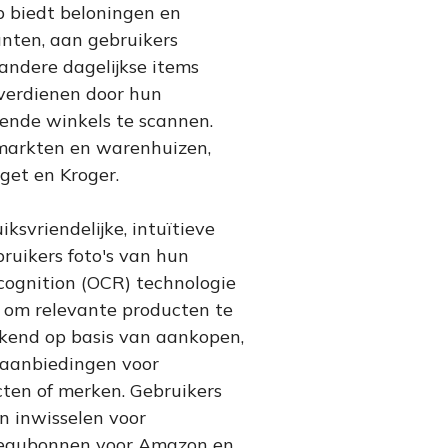
p biedt beloningen en
nten, aan gebruikers
ndere dagelijkse items
verdienen door hun
nde winkels te scannen.
markten en warenhuizen,
get en Kroger.
ksvriendelijke, intuïtieve
ruikers foto's van hun
cognition (OCR) technologie
n om relevante producten te
ekend op basis van aankopen,
 aanbiedingen voor
ten of merken. Gebruikers
 inwisselen voor
adeaubonnen voor Amazon en