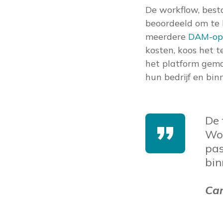
De workflow, best
beoordeeld om te 
meerdere
DAM-opl
kosten, koos het 
het platform gema
hun bedrijf en bi
De 
Woo
pas
bin
Car