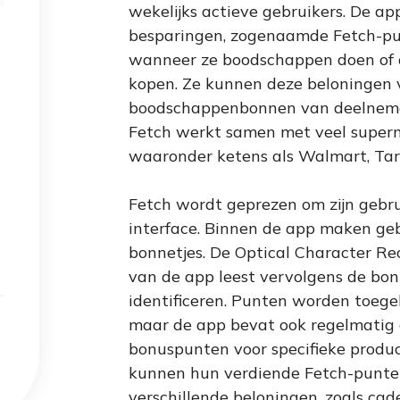
wekelijks actieve gebruikers. De ap
besparingen, zogenaamde Fetch-pu
wanneer ze boodschappen doen of a
kopen. Ze kunnen deze beloningen 
boodschappenbonnen van deelneme
Fetch werkt samen met veel super
waaronder ketens als Walmart, Tar
Fetch wordt geprezen om zijn gebrui
interface. Binnen de app maken geb
bonnetjes. De Optical Character Re
van de app leest vervolgens de bo
identificeren. Punten worden toeg
maar de app bevat ook regelmatig
bonuspunten voor specifieke produc
kunnen hun verdiende Fetch-punten
verschillende beloningen, zoals c