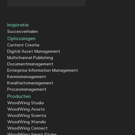
Inspiratie
Succesverhalen
Oplossingen
Content Creatie
Digital Asset Management
Multichannel Publishing
Documentmanagement
Enterprise Information Management
Kennismanagement
Kwaliteitsmanagement
Procesmanagement
Producten
WoodWing Studio
WoodWing Assets
WoodWing Scienta
WoodWing Xtendis
WoodWing Connect
WoodWing Smart Styles