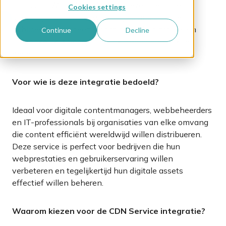
oplossing WoodWing Assets. Deze integratie
Cookies settings
stroomlijnt de manier waarop je digitale content
publiceert en beheert, zodat deze altijd actueel en
Continue
Decline
toegankelijk is voor je publiek – waar dan ook ter
wereld.
Voor wie is deze integratie bedoeld?
Ideaal voor digitale contentmanagers, webbeheerders
en IT-professionals bij organisaties van elke omvang
die content efficiënt wereldwijd willen distribueren.
Deze service is perfect voor bedrijven die hun
webprestaties en gebruikerservaring willen
verbeteren en tegelijkertijd hun digitale assets
effectief willen beheren
.
Waarom kiezen voor de CDN Service integratie?