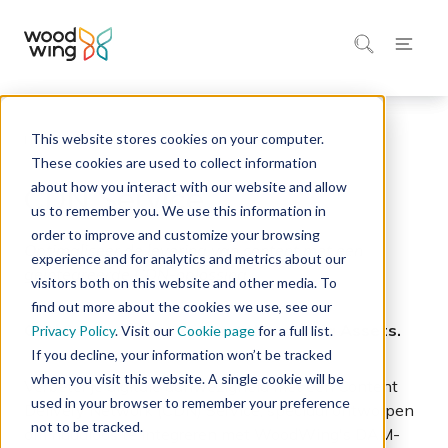
This website stores cookies on your computer.
Home
Integraties Marktplaats
These cookies are used to collect information
about how you interact with our website and allow
CDN Service
us to remember you. We use this information in
order to improve and customize your browsing
Optimaliseer de levering van content met een
experience and for analytics and metrics about our
geïntegreerde CDN-oplossing.
visitors both on this website and other media. To
find out more about the cookies we use, see our
CDN Service integratie met WoodWing Assets.
Privacy Policy
. Visit our
Cookie page
for a full list.
If you decline, your information won’t be tracked
when you visit this website. A single cookie will be
Verbeter je digitale aanwezigheid met een Content
used in your browser to remember your preference
Delivery Network (CDN) Service, speciaal ontworpen
not to be tracked.
om naadloos te integreren met WoodWing's DAM-