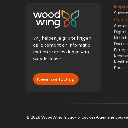
Inspir
Succes
Oplos
Conten
Digita
Wij helpen je grip te krijgen
Multich
Docum
op je content en informatie
Enterp
met onze oplossingen van
Kennis
wereldklasse.
Kwalit
Proces
Neem contact op
© 2026 WoodWing
Privacy & Cookies
Algemene voorw