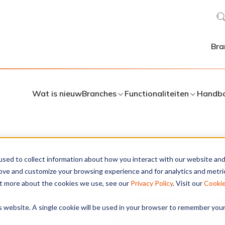
Bra
Wat is nieuw
Branches
Functionaliteiten
Handb
sed to collect information about how you interact with our website an
rove and customize your browsing experience and for analytics and metri
out more about the cookies we use, see our
Privacy Policy
. Visit our
Cooki
is website. A single cookie will be used in your browser to remember you