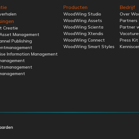
atie
Producten
Bedrijf
verhalen
WoodWing Studio
Over Wo
WoodWing Assets
Partners
singen
WoodWing Scienta
Partner 
t Creatie
WoodWing Xtendis
Vacature
l Asset Management
WoodWing Connect
Press Kit
annel Publishing
WoodWing Smart Styles
Kennisce
entmanagement
rise Information Management
management
eitsmanagement
management
aarden