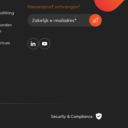
Nieuwsbrief ontvangen?
odWing
worden
s
ntrum