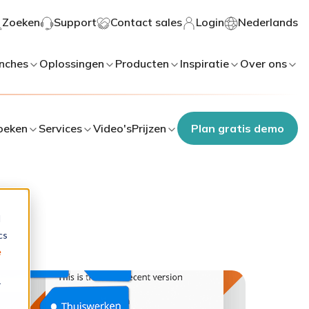
Zoeken
Support
Contact sales
Login
Nederlands
nches
Oplossingen
Producten
Inspiratie
Over ons
oeken
Services
Video's
Prijzen
Plan gratis demo
d
cs
e
r