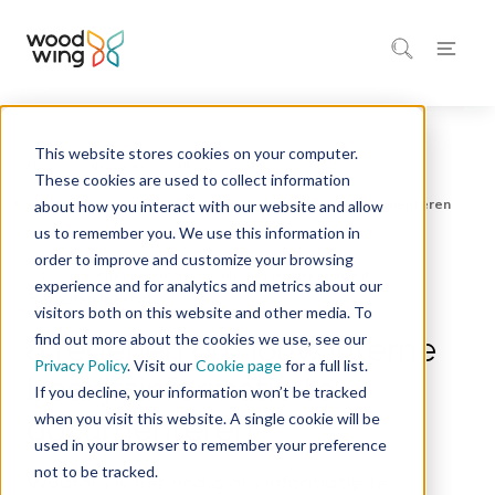
This website stores cookies on your computer.
Home
Inspiratie
Blog
These cookies are used to collect information
about how you interact with our website and allow
us to remember you. We use this information in
order to improve and customize your browsing
Documentmanagement
Informatiemanagement
experience and for analytics and metrics about our
3 minuten leestijd
visitors both on this website and other media. To
find out more about the cookies we use, see our
8 redenen om jouw interne
Privacy Policy
. Visit our
Cookie page
for a full list.
bedrijfsinformatie te
If you decline, your information won’t be tracked
when you visit this website. A single cookie will be
documenteren
used in your browser to remember your preference
not to be tracked.
Waarom is het nodig om informatie te