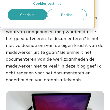
documenteren? Die vraag krijgen we
Cookies settings
regelmatig. Want er zijn verschillende
Continue
Decline
manieren om kennis op te slaan. Waarom is
het nodig om het werk van medewerkers,
waarvan aangenomen mag worden dat ze
het goed uitvoeren, te documenteren? Is het
niet voldoende om van de eigen kracht van de
medewerker uit te gaan? Belemmert het
documenteren van de werkzaamheden de
medewerker niet te veel? In deze blog geef ik
acht redenen voor het documenteren en
onderhouden van organisatiekennis.