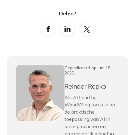
Delen?
Gepubliceerd op juni 18,
2025
Reinder Repko
Als AI Lead bij
WoodWing focus ik op
de praktische
toepassing van AI in
onze producten en
processen. Ik geloof in