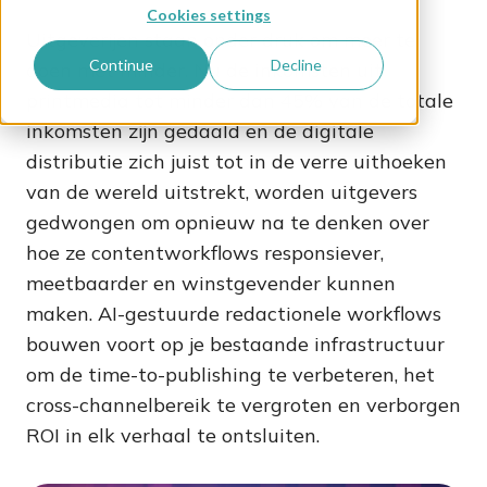
Cookies settings
Uitgeverijen staan ​​onder druk om meer te
Continue
Decline
doen met minder. Nu de inkomsten uit
printmedia tot minder dan 45% van de totale
inkomsten zijn gedaald en de digitale
distributie zich juist tot in de verre uithoeken
van de wereld uitstrekt, worden uitgevers
gedwongen om opnieuw na te denken over
hoe ze contentworkflows responsiever,
meetbaarder en winstgevender kunnen
maken. AI-gestuurde redactionele workflows
bouwen voort op je bestaande infrastructuur
om de time-to-publishing te verbeteren, het
cross-channelbereik te vergroten en verborgen
ROI in elk verhaal te ontsluiten.