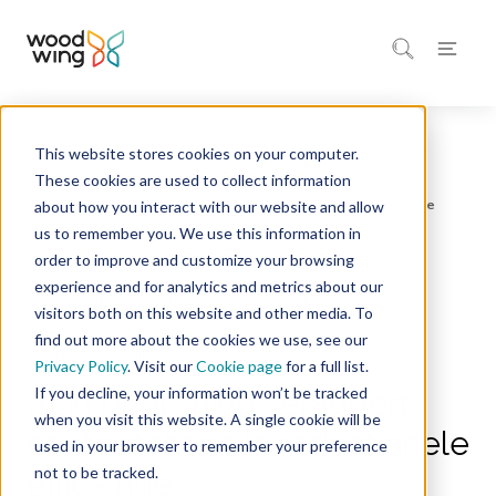
This website stores cookies on your computer.
Home
Inspiratie
Blog
These cookies are used to collect information
about how you interact with our website and allow
us to remember you. We use this information in
order to improve and customize your browsing
experience and for analytics and metrics about our
Tijdschriften uitgeven
Multichannel Publishing
visitors both on this website and other media. To
Kunstmatige intelligentie
find out more about the cookies we use, see our
5 minuten leestijd
Privacy Policy
. Visit our
Cookie page
for a full list.
If you decline, your information won’t be tracked
AI in publishing verandert
when you visit this website. A single cookie will be
contentchaos in redactionele
used in your browser to remember your preference
not to be tracked.
efficiëntie