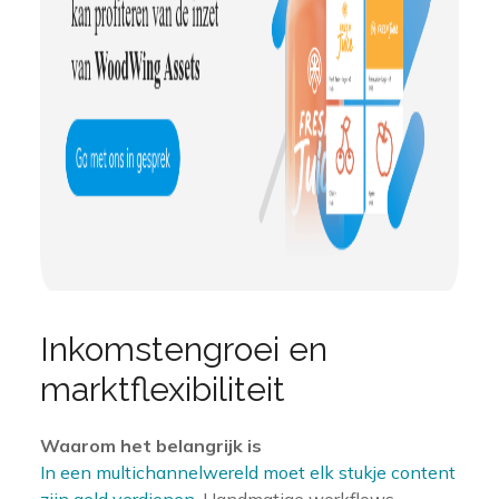
Inkomstengroei en
marktflexibiliteit
Waarom het belangrijk is
In een multichannelwereld moet elk stukje content
zijn geld verdienen
. Handmatige workflows