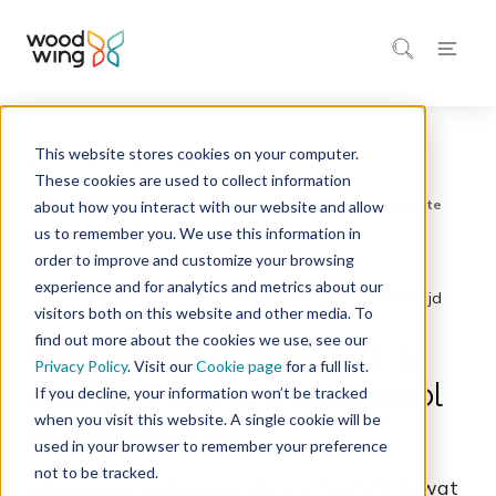
This website stores cookies on your computer.
Home
Inspiratie
Blog
These cookies are used to collect information
about how you interact with our website and allow
us to remember you. We use this information in
order to improve and customize your browsing
experience and for analytics and metrics about our
1 minuut leestijd
Draagvlak creëren
Kennismanagement
visitors both on this website and other media. To
find out more about the cookies we use, see our
Organisatieverandering: 4
Privacy Policy
. Visit our
Cookie page
for a full list.
voorwaarden om succesvol
If you decline, your information won’t be tracked
when you visit this website. A single cookie will be
te veranderen
used in your browser to remember your preference
not to be tracked.
Iedere organisatieverandering heeft flink wat