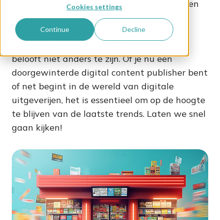
ooit op en bestaande ontwikkelingen krijgen
Cookies settings
vaak al gauw een nieuwe twist. Kortom:
Continue
Decline
digital content publishing blijft zich in een
razendsnel tempo ontwikkelen, en 2024
belooft niet anders te zijn. Of je nu een
doorgewinterde digital content publisher bent
of net begint in de wereld van digitale
uitgeverijen, het is essentieel om op de hoogte
te blijven van de laatste trends. Laten we snel
gaan kijken!