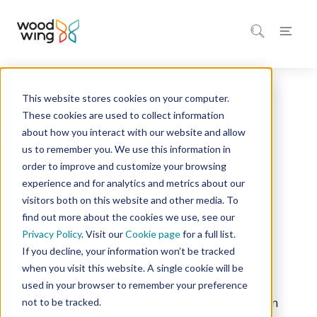
This website stores cookies on your computer.
Home
Inspiratie
Blog
These cookies are used to collect information
about how you interact with our website and allow
us to remember you. We use this information in
order to improve and customize your browsing
Studieboeken uitgeven
Tijdschriften uitgeven
experience and for analytics and metrics about our
Multichannel Publishing
visitors both on this website and other media. To
8 minuten leestijd
find out more about the cookies we use, see our
Privacy Policy
. Visit our
Cookie page
for a full list.
7 belangrijke publishing
If you decline, your information won’t be tracked
trends voor 2024
when you visit this website. A single cookie will be
used in your browser to remember your preference
Publishing trends volgen elkaar sneller dan
not to be tracked.