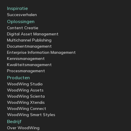
Inspiratie
Succesverhalen
Oplossingen
Content Creatie
Digital Asset Management
Multichannel Publishing
Documentmanagement
Enterprise Information Management
Kennismanagement
Kwaliteitsmanagement
Procesmanagement
Producten
WoodWing Studio
WoodWing Assets
WoodWing Scienta
WoodWing Xtendis
WoodWing Connect
WoodWing Smart Styles
Bedrijf
Over WoodWing