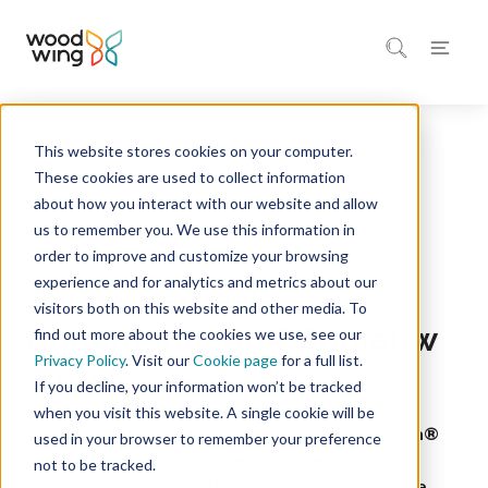
This website stores cookies on your computer.
Home
Inspiratie
Successverhalen
These cookies are used to collect information
about how you interact with our website and allow
us to remember you. We use this information in
2 minuten leestijd
Kwaliteitsmanagement
order to improve and customize your browsing
experience and for analytics and metrics about our
Succesverhaal -
visitors both on this website and other media. To
Kringloopbedrijf Opnieuw
find out more about the cookies we use, see our
Privacy Policy
. Visit our
Cookie page
for a full list.
& Co
If you decline, your information won’t be tracked
when you visit this website. A single cookie will be
Winkels met het Keurmerk Kringloopbedrijven®
used in your browser to remember your preference
hebben het goed op orde, voor medewerkers,
not to be tracked.
klanten en samenwerkingspartners. Maar hoe