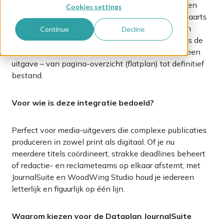
creëren voor het plannen, produceren en publiceren
Cookies settings
van redactionele content. Met tools voor achterwaarts
plannen, advertentieplaatsing, themaplanning en
Continue
Decline
productieopvolging geeft deze integratie uitgevers de
volledige controle over de hele levenscyclus van een
uitgave – van pagina-overzicht (flatplan) tot definitief
bestand.
Voor wie is deze integratie bedoeld?
Perfect voor media-uitgevers die complexe publicaties
produceren in zowel print als digitaal. Of
je nu
meerdere titels coördineert, strakke deadlines beheert
of redactie- en reclameteams op elkaar afstemt, met
JournalSuite
en
WoodWing
Studio houd je iedereen
letterlijk en figuurlijk op één lijn.
Waarom kiezen voor de Dataplan JournalSuite