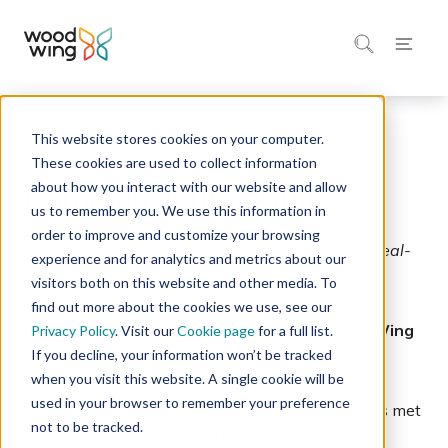
This website stores cookies on your computer.
Home
Integratie Marktplaats
These cookies are used to collect information
about how you interact with our website and allow
Dataplan
JournalSuite
us to remember you. We use this information in
order to improve and customize your browsing
Koppel redactionele planning aan nauwkeurig, real-
experience and for analytics and metrics about our
time paginabeheer
.
visitors both on this website and other media. To
find out more about the cookies we use, see our
Dataplan JournalSuite integratie met WoodWing
Privacy Policy
. Visit our
Cookie page
for a full list.
Studio
.
If you decline, your information won’t be tracked
when you visit this website. A single cookie will be
used in your browser to remember your preference
JournalSuite van Dataplan integreert rechtstreeks met
not to be tracked.
WoodWing Studio om een uniforme omgeving te