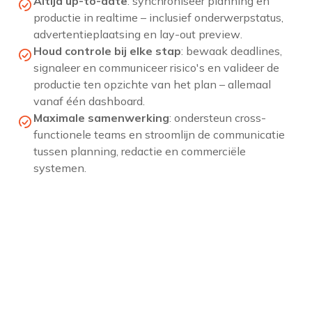
Altijd up-to-date
:
synchroniseer planning en
productie in realtime – inclusief onderwerpstatus,
advertentieplaatsing en lay-out preview
.
Houd controle bij elke stap
:
bewaak deadlines,
signaleer en communiceer risico's en
valideer
de
productie ten opzichte van het plan
–
allemaal
vanaf één dashboard.
Maximale samenwerking
:
ondersteun cross-
functionele teams en stroomlijn de communicatie
tussen planning, redactie en commerciële
systemen.