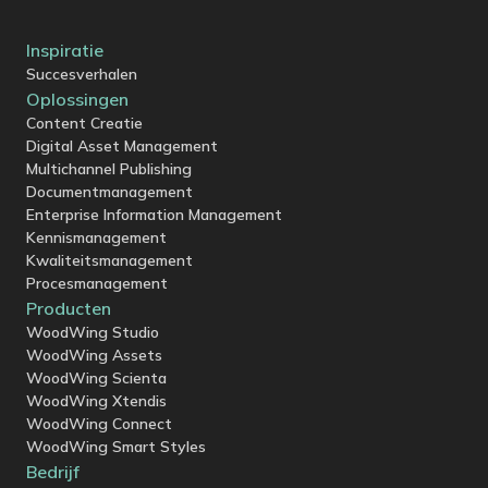
Inspiratie
Succesverhalen
Oplossingen
Content Creatie
Digital Asset Management
Multichannel Publishing
Documentmanagement
Enterprise Information Management
Kennismanagement
Kwaliteitsmanagement
Procesmanagement
Producten
WoodWing Studio
WoodWing Assets
WoodWing Scienta
WoodWing Xtendis
WoodWing Connect
WoodWing Smart Styles
Bedrijf