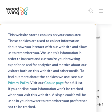
This website stores cookies on your computer.
Home
Inspiratie
Blog
These cookies are used to collect information
about how you interact with our website and allow
us to remember you. We use this information in
4 minuten leestijd
Procesmanagement
order to improve and customize your browsing
experience and for analytics and metrics about our
Business Process
visitors both on this website and other media. To
Management
find out more about the cookies we use, see our
Privacy Policy
. Visit our
Cookie page
for a full list.
If you decline, your information won’t be tracked
Met Business Process Management neem je
when you visit this website. A single cookie will be
als organisatie even een stapje terug. ‘Huh?
used in your browser to remember your preference
Maar ik wil vooruit!’ roep je nu verward, toch?
not to be tracked.
Dat komt hierna, beloofd.