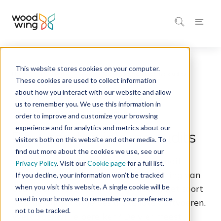
This website stores cookies on your computer.
Home
Inspiratie
Blog
These cookies are used to collect information
about how you interact with our website and allow
us to remember you. We use this information in
6 minuten leestijd
Kwaliteitsmanagement
order to improve and customize your browsing
experience and for analytics and metrics about our
De 4 soorten interne audits
visitors both on this website and other media. To
find out more about the cookies we use, see our
Hoe zorg je ervoor dat een interne audit
Privacy Policy
. Visit our
Cookie page
for a full list.
daadwerkelijk bijdraagt aan verbetering van
If you decline, your information won’t be tracked
when you visit this website. A single cookie will be
bedrijfsprocessen? Dat hangt af van het soort
used in your browser to remember your preference
interne audit dat je besluit te laten uitvoeren.
not to be tracked.
Welk doel wil je bereiken? De vier meest