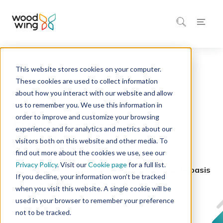
This website stores cookies on your computer.
Home
Inspiratie
Succesverhalen
These cookies are used to collect information
about how you interact with our website and allow
4 minuten leestijd
Kwaliteitsmanagement
us to remember you. We use this information in
order to improve and customize your browsing
Succesverhaal –
experience and for analytics and metrics about our
Onemeeting
visitors both on this website and other media. To
find out more about the cookies we use, see our
Privacy Policy
. Visit our
Cookie page
for a full list.
Hoe Onemeeting met WoodWing Scienta de basis
If you decline, your information won’t be tracked
legt voor professionele en efficiënte
when you visit this website. A single cookie will be
dienstverlening.
used in your browser to remember your preference
not to be tracked.