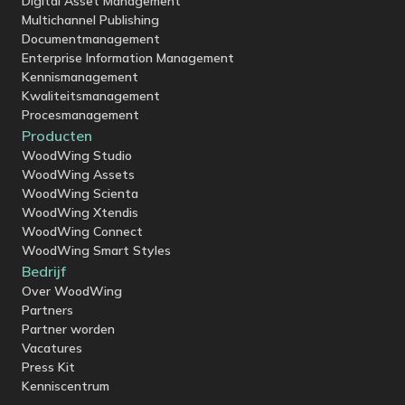
Digital Asset Management
Multichannel Publishing
Documentmanagement
Enterprise Information Management
Kennismanagement
Kwaliteitsmanagement
Procesmanagement
Producten
WoodWing Studio
WoodWing Assets
WoodWing Scienta
WoodWing Xtendis
WoodWing Connect
WoodWing Smart Styles
Bedrijf
Over WoodWing
Partners
Partner worden
Vacatures
Press Kit
Kenniscentrum