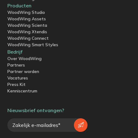
Producten
WoodWing Studio
WoodWing Assets
WoodWing Scienta
WoodWing Xtendis
WoodWing Connect
WoodWing Smart Styles
Bedrijf
Over WoodWing
Partners
Partner worden
Vacatures
Press Kit
Kenniscentrum
Nieuwsbrief ontvangen?