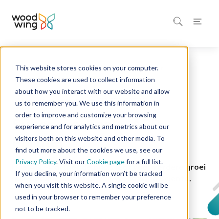
This website stores cookies on your computer.
Home
Inspiratie
Succesverhalen
These cookies are used to collect information
about how you interact with our website and allow
4 minuten leestijd
Documentmanagement
us to remember you. We use this information in
order to improve and customize your browsing
Succesverhaal – AED-
experience and for analytics and metrics about our
Partner
visitors both on this website and other media. To
find out more about the cookies we use, see our
Privacy Policy
. Visit our
Cookie page
for a full list.
Hoe
AED-Partner de basis legt voor verdere groei
If you decline, your information won’t be tracked
met documentbeheer van WoodWing Scienta.
when you visit this website. A single cookie will be
used in your browser to remember your preference
not to be tracked.