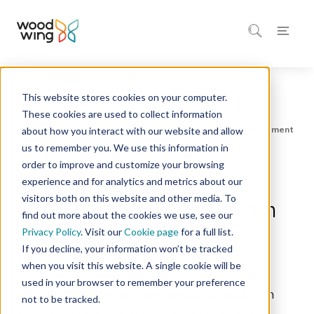
This website stores cookies on your computer.
Home
Inspiratie
Blog
These cookies are used to collect information
about how you interact with our website and allow
us to remember you. We use this information in
order to improve and customize your browsing
2 minuten leestijd
Kwaliteitsmanagement
experience and for analytics and metrics about our
visitors both on this website and other media. To
Kwaliteit integraal beheren
find out more about the cookies we use, see our
met Enterprise Quality
Privacy Policy
. Visit our
Cookie page
for a full list.
If you decline, your information won’t be tracked
Management
when you visit this website. A single cookie will be
used in your browser to remember your preference
Ontdek hoe een geïntegreerde aanpak van
not to be tracked.
kwaliteitsmanagement organisaties de