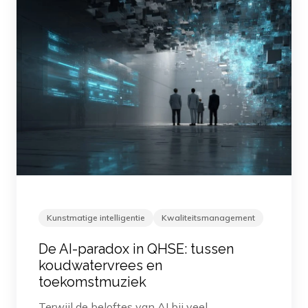
Kunstmatige intelligentie
Kwaliteitsmanagement
De AI-paradox in QHSE: tussen
koudwatervrees en
toekomstmuziek
Terwijl de beloftes van AI bij veel